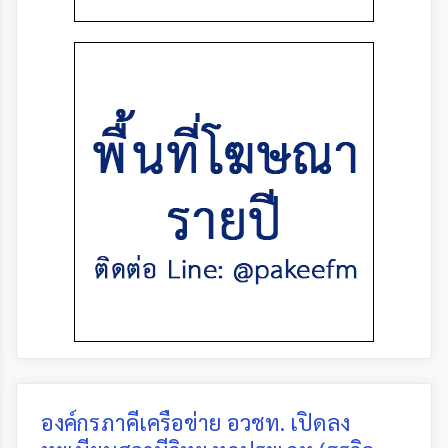
องค์กรภาคีเครือข่าย อวชท. เปิดลง