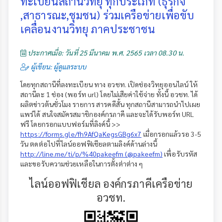
ทะเบียนสถานีวิทยุ ทุกประเภท (ธุรกิจ
,สาธารณะ,ชุมชน) ร่วมเครือข่ายเพื่อขับ
เคลื่อนงานวิทยุ ภาคประชาชน
ประกาศเมื่อ: วันที่ 25 มีนาคม พ.ศ. 2565 เวลา 08.30 น.
ผู้เขียน: ผู้ดูแลระบบ
โดยทุกสถานีที่ลงทะเบียน ทาง อวชท. เปิดช่องวิทยุออนไลน์ ให้
สถานีละ 1 ช่อง (พอร์ท url) โดยไม่เสียค่าใช้จ่าย ทั้งนี้ อวชท. ได้
ผลิตข่าวต้นชั่วโมง รายการ สารคดีสั้น ทุกสถานีสามารถนำไปเผย
แพร่ได้ สนใจสมัครสมาชิกองค์กรภาคี และจะได้รับพอร์ท URL
ฟรี โดยกรอกแบบฟอร์มที่ลิงค์นี้ >>
https://forms.gle/fh9AfQaKegsGBg6x7
เมื่อกรอกแล้วรอ 3-5
วัน ตดต่อไปที่ไลน์ออฟฟิเชียลตามลิงค์ด้านล่างนี้
http://line.me/ti/p/%40pakeefm (@pakeefm)
เพื่อรับรหัส
และขอรับความช่วยเหลือในการตั้งต่าต่าง ๆ
ไลน์ออฟฟิเชียล องค์กรภาคีเครือข่าย
อวชท.