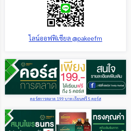
ไลน์ออฟฟิเชียล @pakeefm
คอร์สการตลาด 199 บาท เรียนฟรี 5 คอร์ส